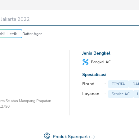
bil Listrik
Daftar Agen
Jenis Bengkel
Bengkel
AC
Spesialisasi
Brand
:
TOYOTA
DA
Layanan
:
Service AC
L
arta Selatan Mampang Prapatan
 12790
Produk Sparepart (
...
)