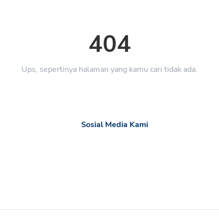
404
Ups, sepertinya halaman yang kamu cari tidak ada.
Sosial Media Kami