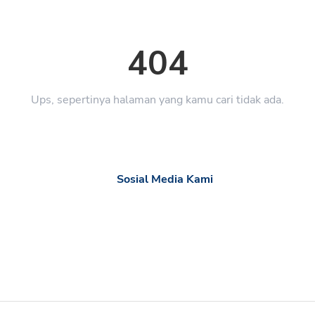
404
Ups, sepertinya halaman yang kamu cari tidak ada.
Sosial Media Kami