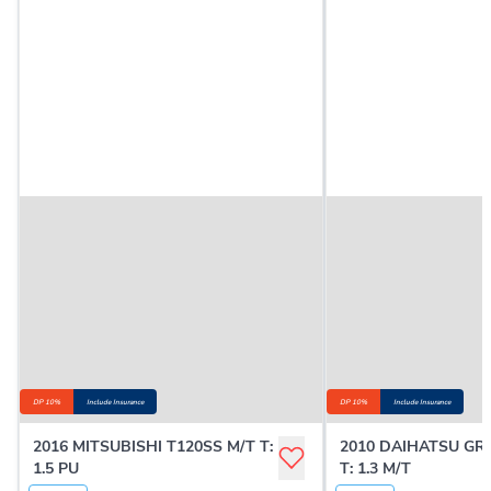
DP 10%
Include Insurance
DP 10%
Include Insurance
2016 MITSUBISHI T120SS M/T T:
2010 DAIHATSU G
1.5 PU
T: 1.3 M/T