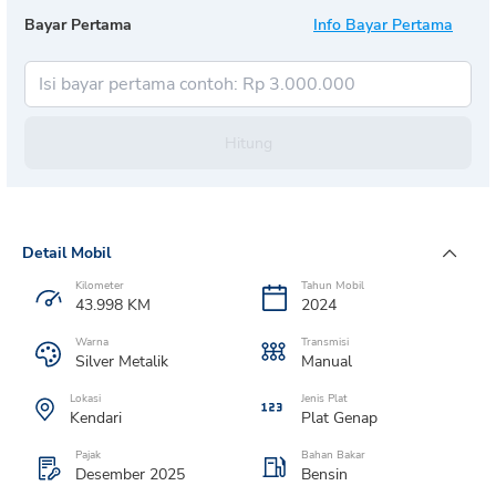
Bayar Pertama
Info Bayar Pertama
Hitung
Detail Mobil
Kilometer
Tahun Mobil
43.998
KM
2024
Warna
Transmisi
Silver Metalik
Manual
Lokasi
Jenis Plat
Kendari
Plat
Genap
Pajak
Bahan Bakar
Desember 2025
Bensin