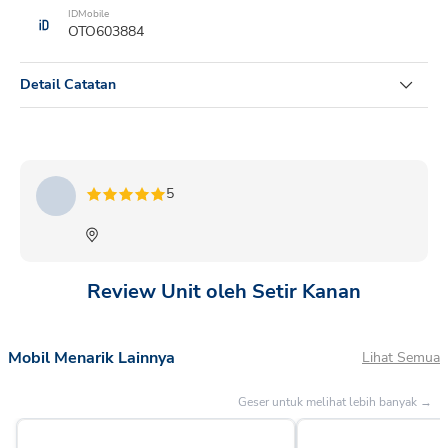
IDMobile
OTO603884
Detail Catatan
ALL NEW RUSH 1.5S M/TGRSPORT 2024 SILVER METALIK
5
Review Unit oleh Setir Kanan
Mobil Menarik Lainnya
Lihat Semua
Geser untuk melihat lebih banyak →