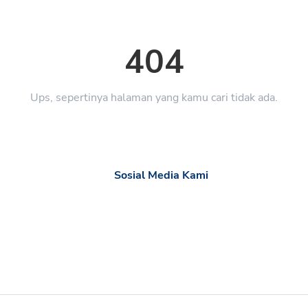
404
Ups, sepertinya halaman yang kamu cari tidak ada.
Sosial Media Kami