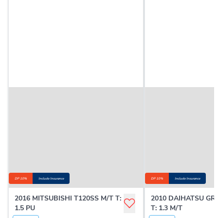
DP 10%
Include Insurance
DP 10%
Include Insurance
2016 MITSUBISHI T120SS M/T T:
2010 DAIHATSU G
1.5 PU
T: 1.3 M/T