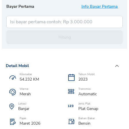
Bayar Pertama
Info Bayar Pertama
Hitung
Detail Mobil
Kilometer
Tahun Mobil
54.232
KM
2023
Warna
Transmisi
Merah
Automatic
Lokasi
Jenis Plat
Banjar
Plat
Genap
Pajak
Bahan Bakar
Maret 2026
Bensin