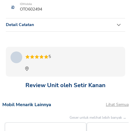
IDMobile
OTO602494
Detail Catatan
NEW AYLA 1.0 X AT MC 2023 MERAH SOLID
5
Review Unit oleh Setir Kanan
Mobil Menarik Lainnya
Lihat Semua
Geser untuk melihat lebih banyak →