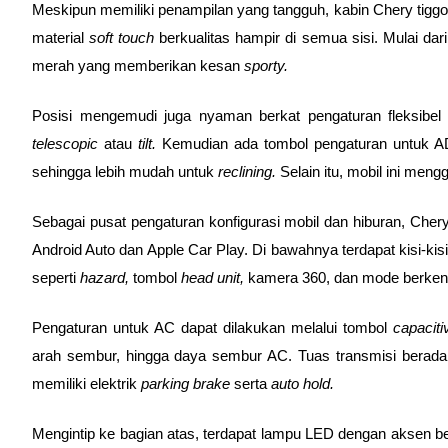
Meskipun memiliki penampilan yang tangguh, kabin Chery tigg
material 
soft touch 
berkualitas hampir di semua sisi. Mulai dar
merah yang memberikan kesan 
sporty. 
telescopic 
atau 
tilt. 
Kemudian ada tombol pengaturan untuk ADA
sehingga lebih mudah untuk 
reclining. 
Selain itu, mobil ini men
Sebagai pusat pengaturan konfigurasi mobil dan hiburan, Chery
Android Auto dan Apple Car Play. Di bawahnya terdapat kisi-kis
seperti 
hazard, 
tombol 
head unit, 
kamera 360, dan mode berken
Pengaturan untuk AC dapat dilakukan melalui tombol 
capaciti
arah sembur, hingga daya sembur AC. Tuas transmisi berada 
memiliki elektrik 
parking brake 
serta 
auto hold. 
Mengintip ke bagian atas, terdapat lampu LED dengan aksen 