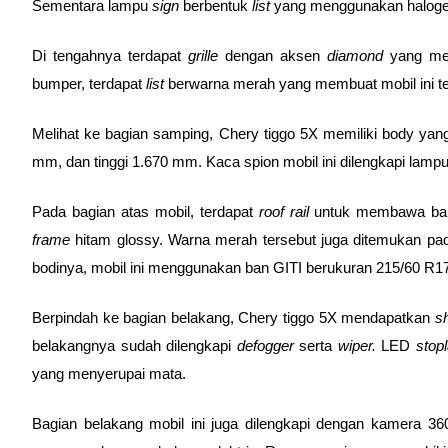
Sementara lampu 
sign 
berbentuk 
list 
yang menggunakan haloge
Di tengahnya terdapat 
grille 
dengan aksen 
diamond 
yang me
bumper, terdapat 
list 
berwarna merah yang membuat mobil ini ter
Melihat ke bagian samping, Chery tiggo 5X memiliki body yan
mm, dan tinggi 1.670 mm. Kaca spion mobil ini dilengkapi lampu
Pada bagian atas mobil, terdapat 
roof rail 
untuk membawa bara
frame 
hitam glossy. Warna merah tersebut juga ditemukan pa
bodinya, mobil ini menggunakan ban GITI berukuran 215/60 R17
Berpindah ke bagian belakang, Chery tiggo 5X mendapatkan 
sh
belakangnya sudah dilengkapi 
defogger 
serta 
wiper. 
LED 
stop
yang menyerupai mata. 
Bagian belakang mobil ini juga dilengkapi dengan kamera 360