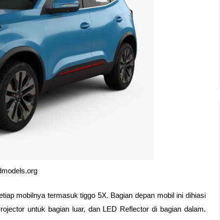
dmodels.org
Secara tampilan, Chery memang memberikan ciri khas pada setiap mobilnya termasuk tiggo 5X. Bagian depan mobil ini dihiasi 
ojector untuk bagian luar, dan LED Reflector di bagian dalam. 