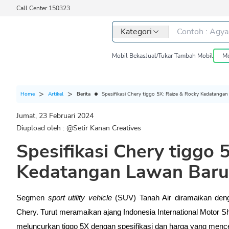
Call Center 150323
Kategori
Mobil Bekas
Jual/Tukar Tambah Mobil
Mo
Berita
Spesifikasi Chery tiggo 5X: Raize & Rocky Kedatangan
Home
Artikel
Jumat, 23 Februari 2024
Diupload oleh : @
Setir Kanan Creatives
Spesifikasi Chery tiggo 
Kedatangan Lawan Baru
Segmen 
sport utility vehicle 
(SUV) Tanah Air diramaikan deng
Chery. Turut meramaikan ajang Indonesia International Motor Sh
meluncurkan tiggo 5X dengan spesifikasi dan harga yang menc