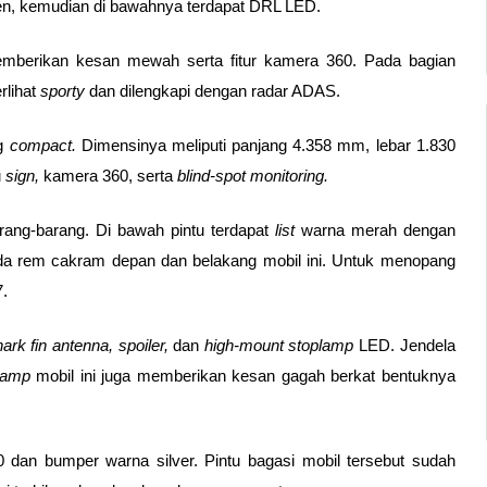
n, kemudian di bawahnya terdapat DRL LED. 
mberikan kesan mewah serta fitur kamera 360. Pada bagian 
lihat 
sporty 
dan dilengkapi dengan radar ADAS. 
g 
compact. 
Dimensinya meliputi panjang 4.358 mm, lebar 1.830 
 
sign, 
kamera 360, serta 
blind-spot monitoring. 
ng-barang. Di bawah pintu terdapat 
list 
warna merah dengan 
da rem cakram depan dan belakang mobil ini. Untuk menopang 
. 
ark fin antenna, spoiler, 
dan 
high-mount stoplamp 
LED. Jendela 
lamp 
mobil ini juga memberikan kesan gagah berkat bentuknya 
 dan bumper warna silver. Pintu bagasi mobil tersebut sudah 