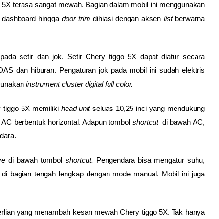
o 5X terasa sangat mewah. Bagian dalam mobil ini menggunakan 
i dashboard hingga 
door trim 
dihiasi dengan aksen 
list 
berwarna 
Posisi mengemudi juga nyaman berkat pengaturan fleksibel pada setir dan jok. Setir Chery tiggo 5X dapat diatur secara 
S dan hiburan. Pengaturan jok pada mobil ini sudah elektris 
ggunakan 
instrument cluster digital full color. 
 tiggo 5X memiliki 
head unit 
seluas 10,25 inci yang mendukung 
i AC berbentuk horizontal. Adapun tombol 
shortcut 
 di bawah AC, 
dara.
ve 
di bawah tombol 
shortcut. 
Pengendara bisa mengatur suhu, 
di bagian tengah lengkap dengan mode manual. Mobil ini juga 
berlian yang menambah kesan mewah Chery tiggo 5X. Tak hanya 