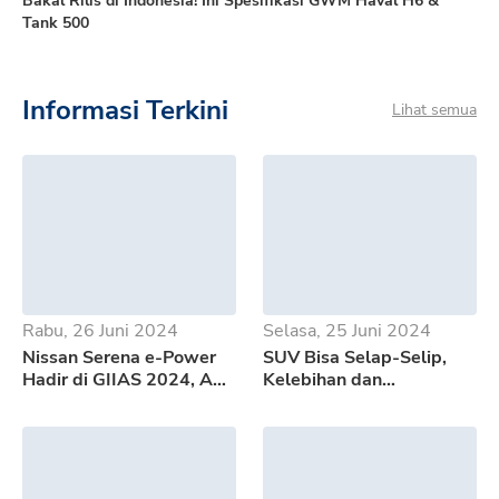
Bakal Rilis di Indonesia! Ini Spesifikasi GWM Haval H6 &
Tank 500
Informasi Terkini
Lihat semua
Rabu, 26 Juni 2024
Selasa, 25 Juni 2024
Nissan Serena e-Power
SUV Bisa Selap-Selip,
Hadir di GIIAS 2024, Apa
Kelebihan dan
Saja Kelebihannya?
Kekurangan GWM Tank
500