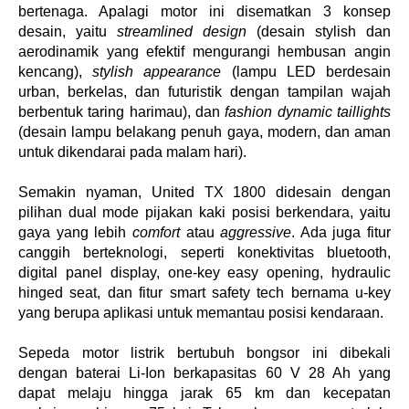
bertenaga. Apalagi motor ini disematkan 3 konsep 
desain, yaitu 
streamlined design
 (desain stylish dan 
aerodinamik yang efektif mengurangi hembusan angin 
kencang), 
stylish appearance
 (lampu LED berdesain 
urban, berkelas, dan futuristik dengan tampilan wajah 
berbentuk taring harimau), dan 
fashion dynamic taillights
(desain lampu belakang penuh gaya, modern, dan aman 
untuk dikendarai pada malam hari).
Semakin nyaman, United TX 1800 didesain dengan 
pilihan dual mode pijakan kaki posisi berkendara, yaitu 
gaya yang lebih 
comfort
 atau 
aggressive
. Ada juga fitur 
canggih berteknologi, seperti konektivitas bluetooth, 
digital panel display, one-key easy opening, hydraulic 
hinged seat, dan fitur smart safety tech bernama u-key 
yang berupa aplikasi untuk memantau posisi kendaraan. 
Sepeda motor listrik bertubuh bongsor ini dibekali 
dengan baterai Li-Ion berkapasitas 60 V 28 Ah yang 
dapat melaju hingga jarak 65 km dan kecepatan 