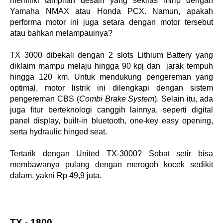
memiliki tampilan desain yang sekilas mirip dengan 
Yamaha NMAX atau Honda PCX. Namun, apakah 
performa motor ini juga setara dengan motor tersebut 
atau bahkan melampauinya? 
TX 3000 dibekali dengan 2 slots Lithium Battery yang 
diklaim mampu melaju hingga 90 kpj dan  jarak tempuh 
hingga 120 km. Untuk mendukung pengereman yang 
optimal, motor listrik ini dilengkapi dengan sistem 
pengereman CBS (
Combi Brake System
). Selain itu, ada 
juga fitur berteknologi canggih lainnya, seperti digital 
panel display, built-in bluetooth, one-key easy opening, 
serta hydraulic hinged seat. 
Tertarik dengan United TX-3000? Sobat setir bisa 
membawanya pulang dengan merogoh kocek sedikit 
dalam, yakni Rp 49,9 juta.
TX - 1800