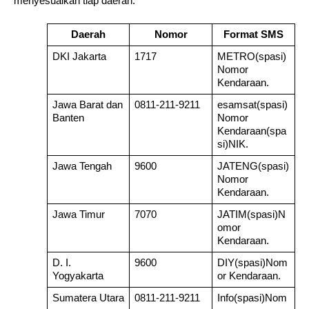
menyesuaikan tiap daerah.
Daerah
Nomor
Format SMS
DKI Jakarta
1717
METRO(spasi)
Nomor 
Kendaraan.
Jawa Barat dan 
0811-211-9211
esamsat(spasi)
Banten
Nomor 
Kendaraan(spa
si)NIK.
Jawa Tengah
9600
JATENG(spasi)
Nomor 
Kendaraan.
Jawa Timur
7070
JATIM(spasi)N
omor 
Kendaraan.
D. I. 
9600
DIY(spasi)Nom
Yogyakarta
or Kendaraan.
Sumatera Utara
0811-211-9211
Info(spasi)Nom