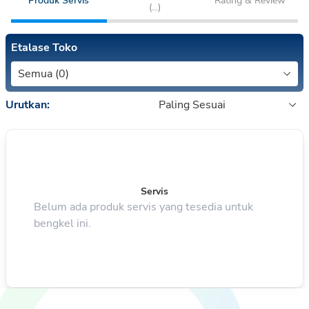
Produk Servis
Rating & Review
(
...
)
Etalase Toko
Semua (0)
Urutkan:
Paling Sesuai
Servis
Belum ada produk servis yang tesedia untuk
bengkel ini.