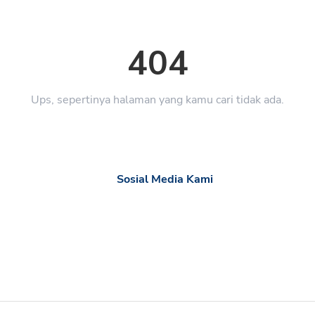
404
Ups, sepertinya halaman yang kamu cari tidak ada.
Sosial Media Kami