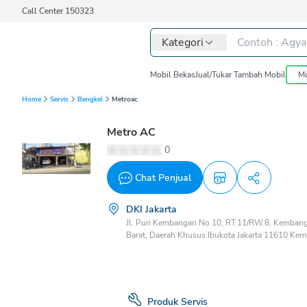
Call Center 150323
Kategori
Mobil Bekas
Jual/Tukar Tambah Mobil
Mo
Home
Servis
Bengkel
Metroac
Metro AC
0
Chat Penjual
DKI Jakarta
Jl. Puri Kembangan No.10, RT.11/RW.8, Kembanga
Barat, Daerah Khusus Ibukota Jakarta 11610 Ke
Barat, DKI Jakarta, 11610
Produk Servis