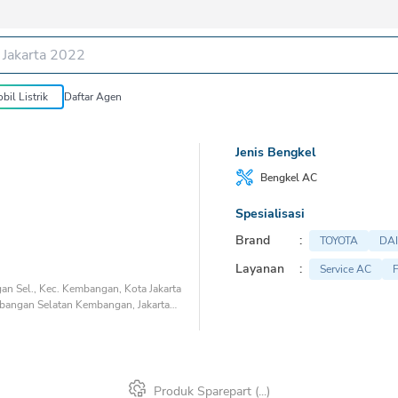
bil Listrik
Daftar Agen
Jenis Bengkel
Bengkel
AC
Spesialisasi
Brand
:
TOYOTA
DA
Layanan
:
Service AC
n Sel., Kec. Kembangan, Kota Jakarta
mbangan Selatan Kembangan, Jakarta
Produk Sparepart (
...
)