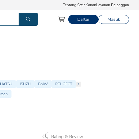
Tentang Setir Kanan
Layanan Pelanggan
Daftar
Masuk
IHATSU
ISUZU
BMW
PEUGEOT
Freon
Rating & Review