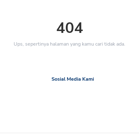
404
Ups, sepertinya halaman yang kamu cari tidak ada.
Sosial Media Kami