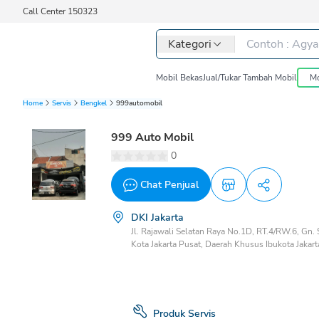
Call Center 150323
Kategori
Mobil Bekas
Jual/Tukar Tambah Mobil
Mo
Home
Servis
Bengkel
999automobil
999 Auto Mobil
0
Chat Penjual
DKI Jakarta
Jl. Rajawali Selatan Raya No.1D, RT.4/RW.6, Gn.
Kota Jakarta Pusat, Daerah Khusus Ibukota Jaka
Besar, Jakarta Pusat, DKI Jakarta, 10720
Produk Servis