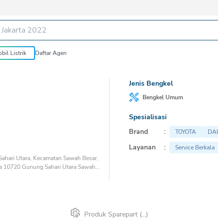
bil Listrik
Daftar Agen
Jenis Bengkel
Bengkel
Umum
Spesialisasi
Brand
:
TOYOTA
DA
Layanan
:
Service Berkala
 Sahari Utara, Kecamatan Sawah Besar,
rta 10720 Gunung Sahari Utara Sawah
Produk Sparepart (
...
)