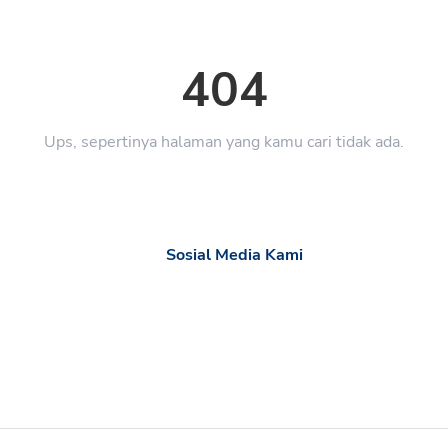
404
Ups, sepertinya halaman yang kamu cari tidak ada.
Sosial Media Kami