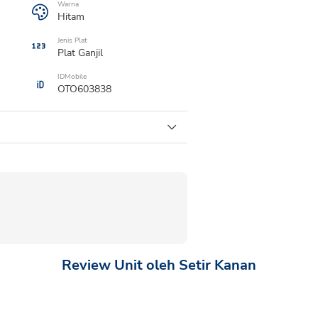
Warna
Hitam
Jenis Plat
Plat
Ganjil
IDMobile
OTO603838
Review Unit oleh Setir Kanan