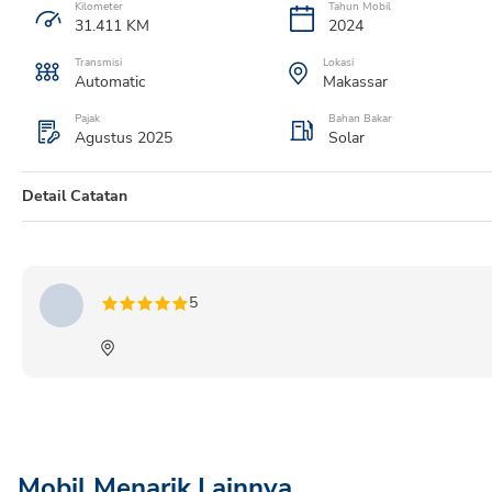
Kilometer
Tahun Mobil
31.411
KM
2024
Transmisi
Lokasi
Automatic
Makassar
Pajak
Bahan Bakar
Agustus 2025
Solar
Detail Catatan
NEW FORTUNER 2.8VRZGRS4X2 AT 2024 HITAM METALIK
5
Mobil Menarik Lainnya