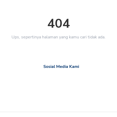
404
Ups, sepertinya halaman yang kamu cari tidak ada.
Sosial Media Kami