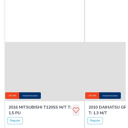
DP 10%
Include Insurance
DP 10%
Include Insurance
2016 MITSUBISHI T120SS M/T T:
2010 DAIHATSU G
1.5 PU
T: 1.3 M/T
Reguler
Reguler