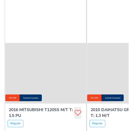
DP 10%
Include Insurance
DP 10%
Include Insurance
2016 MITSUBISHI T120SS M/T T:
2010 DAIHATSU G
1.5 PU
T: 1.3 M/T
Reguler
Reguler