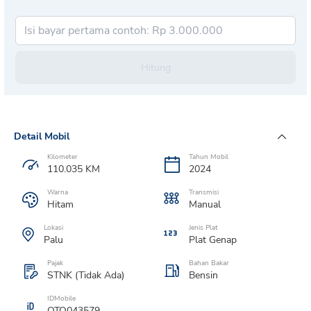
Hitung
Detail Mobil
Kilometer
Tahun Mobil
110.035
KM
2024
Warna
Transmisi
Hitam
Manual
Lokasi
Jenis Plat
Palu
Plat
Genap
Pajak
Bahan Bakar
STNK (Tidak Ada)
Bensin
IDMobile
OTO043579