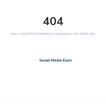
404
Ups, sepertinya halaman yang kamu cari tidak ada.
Sosial Media Kami