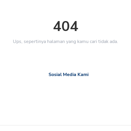
404
Ups, sepertinya halaman yang kamu cari tidak ada.
Sosial Media Kami