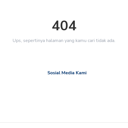
404
Ups, sepertinya halaman yang kamu cari tidak ada.
Sosial Media Kami