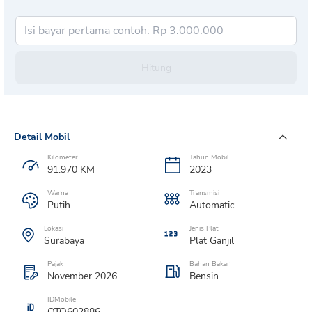
Hitung
Detail Mobil
Kilometer
Tahun Mobil
91.970
KM
2023
Warna
Transmisi
Putih
Automatic
Lokasi
Jenis Plat
Surabaya
Plat
Ganjil
Pajak
Bahan Bakar
November 2026
Bensin
IDMobile
OTO602886