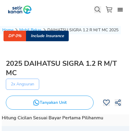
Home
Mobil Bekas
DAIHATSU SIGRA 1.2 R M/T MC 2025
DP 0%
Include Insurance
2025
DAIHATSU
SIGRA
1.2 R M/T
MC
2x Angsuran
Tanyakan Unit
Hitung Cicilan Sesuai Bayar Pertama Pilihanmu