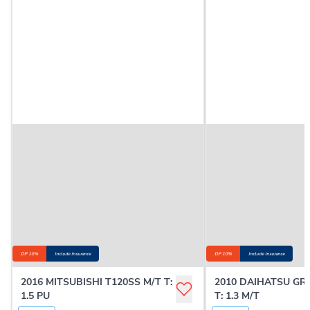
DP 10%
Include Insurance
DP 10%
Include Insurance
2016 MITSUBISHI T120SS M/T T:
2010 DAIHATSU G
1.5 PU
T: 1.3 M/T