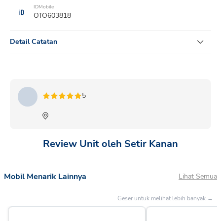
IDMobile
OTO603818
Detail Catatan
SIGRA 1.2 R MT MC 2025 ROCK GREY METALLIC
5
Review Unit oleh Setir Kanan
Mobil Menarik Lainnya
Lihat Semua
Geser untuk melihat lebih banyak →