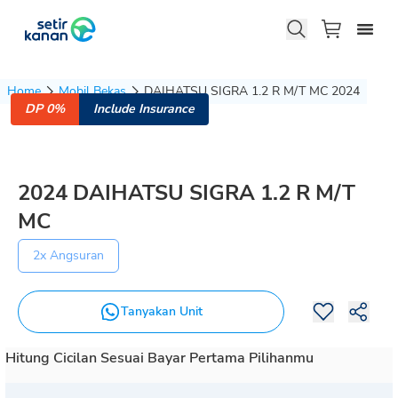
Home
Mobil Bekas
DAIHATSU SIGRA 1.2 R M/T MC 2024
DP 0%
Include Insurance
2024
DAIHATSU
SIGRA
1.2 R M/T
MC
2x Angsuran
Tanyakan Unit
Hitung Cicilan Sesuai Bayar Pertama Pilihanmu