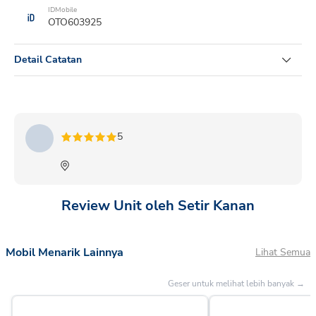
IDMobile
OTO603925
Detail Catatan
SIGRA 1.2 R MT MC 2024 ROCK GREY METALLIC
5
Review Unit oleh Setir Kanan
Mobil Menarik Lainnya
Lihat Semua
Geser untuk melihat lebih banyak →