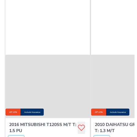
DP 10%
Include Insurance
DP 10%
Include Insurance
2016 MITSUBISHI T120SS M/T T:
2010 DAIHATSU G
1.5 PU
T: 1.3 M/T