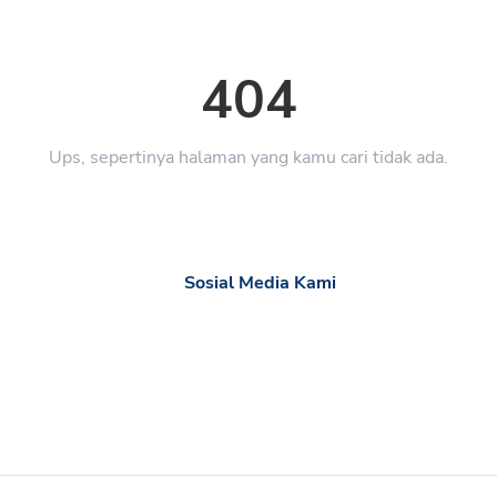
404
Ups, sepertinya halaman yang kamu cari tidak ada.
Sosial Media Kami