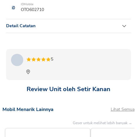
IDMobile
OTO602710
Detail Catatan
SIGRA 1.0 M MT MC 2024 MERAH METALIK
5
Review Unit oleh Setir Kanan
Mobil Menarik Lainnya
Lihat Semua
Geser untuk melihat lebih banyak →