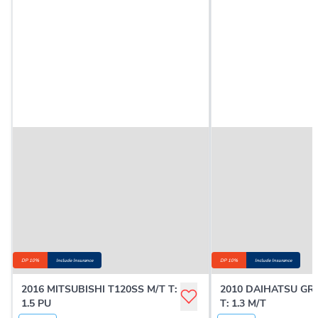
DP 10%
Include Insurance
DP 10%
Include Insurance
2016 MITSUBISHI T120SS M/T T:
2010 DAIHATSU G
1.5 PU
T: 1.3 M/T