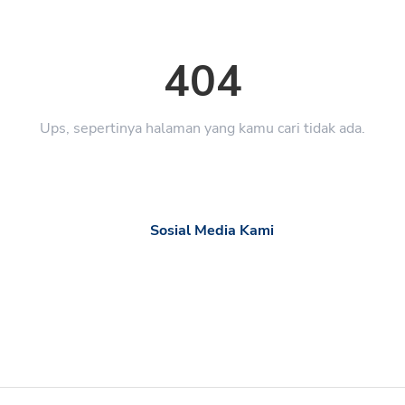
404
Ups, sepertinya halaman yang kamu cari tidak ada.
Sosial Media Kami