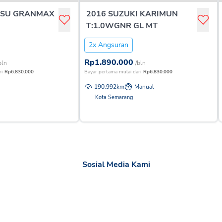
TSU GRANMAX
2016 SUZUKI KARIMUN
T:1.0WGNR GL MT
2x Angsuran
Rp
1.890.000
bln
/bln
ri
Rp
6.830.000
Bayar pertama mulai dari
Rp
6.830.000
190.992
km
Manual
Kota Semarang
Sosial Media Kami