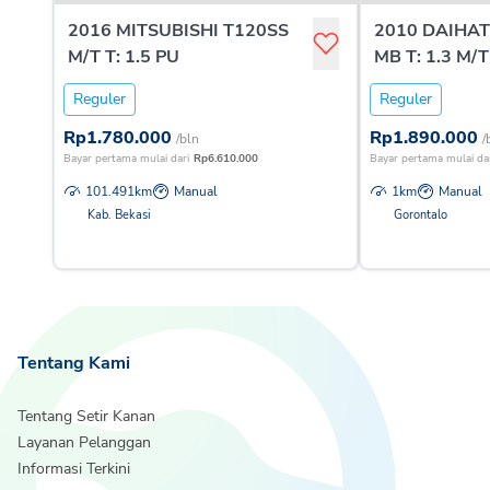
2016 MITSUBISHI T120SS
2010 DAIHA
M/T T: 1.5 PU
MB T: 1.3 M/T
Reguler
Reguler
Rp
1.780.000
Rp
1.890.000
/bln
/
Bayar pertama mulai dari
Rp
6.610.000
Bayar pertama mulai da
101.491
km
Manual
1
km
Manual
Kab. Bekasi
Gorontalo
Tentang Kami
Tentang Setir Kanan
Layanan Pelanggan
Informasi Terkini