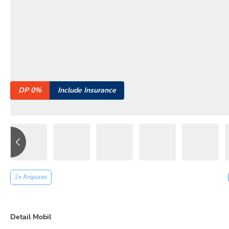
DP 0%
Include Insurance
2x Angsuran
Detail Mobil