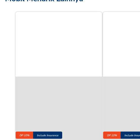
DP 10%
Include Insurance
DP 10%
Include Insu