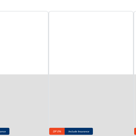
rance
DP 0%
Include Insurance