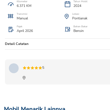
Kilometer
Tahun Mobil
6.371
KM
2024
Transmisi
Lokasi
Manual
Pontianak
Pajak
Bahan Bakar
April 2026
Bensin
Detail Catatan
SIGRA 1.0 D MT MC 2024 PUTIH
5
Mobil Menarik Lainnya