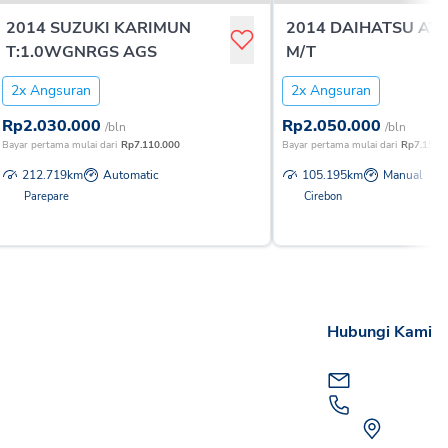
2014 SUZUKI KARIMUN
2014 DAIHATSU AYL
T:1.0WGNRGS AGS
M/T
2x Angsuran
2x Angsuran
Rp
2.030.000
Rp
2.050.000
/bln
/bln
Bayar pertama mulai dari
Rp
7.110.000
Bayar pertama mulai dari
Rp
7.150.
212.719
km
Automatic
105.195
km
Manual
Parepare
Cirebon
Hubungi Kami