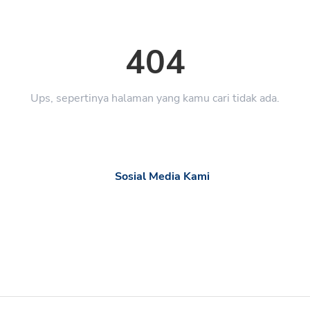
404
Ups, sepertinya halaman yang kamu cari tidak ada.
Sosial Media Kami