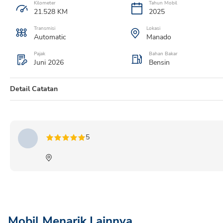
Kilometer
Tahun Mobil
21.528
KM
2025
Transmisi
Lokasi
Automatic
Manado
Pajak
Bahan Bakar
Juni 2026
Bensin
Detail Catatan
NEW TERIOS X AT MC 2025 PUTIH
5
Mobil Menarik Lainnya