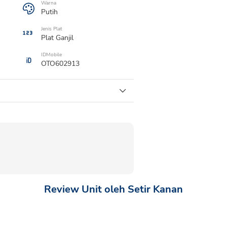
Warna
Putih
Jenis Plat
Plat
Ganjil
IDMobile
OTO602913
Review Unit oleh Setir Kanan