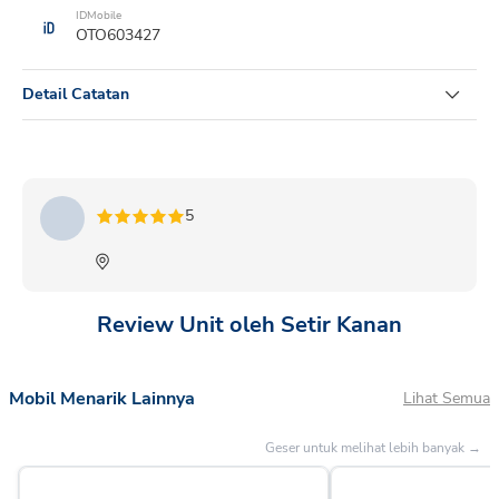
IDMobile
OTO603427
Detail Catatan
AYLA T:1.0 D+M/T NEW 2018 HITAM
5
Review Unit oleh Setir Kanan
Mobil Menarik Lainnya
Lihat Semua
Geser untuk melihat lebih banyak →