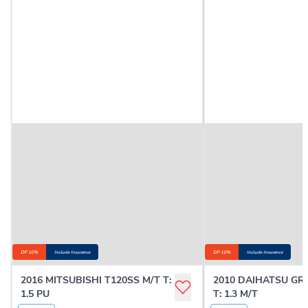
DP 10%
Include Insurance
DP 10%
Include Insurance
2016 MITSUBISHI T120SS M/T T:
2010 DAIHATSU G
1.5 PU
T: 1.3 M/T