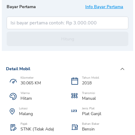
Bayar Pertama
Info Bayar Pertama
Hitung
Detail Mobil
Kilometer
Tahun Mobil
30.065
KM
2018
Warna
Transmisi
Hitam
Manual
Lokasi
Jenis Plat
Malang
Plat
Ganjil
Pajak
Bahan Bakar
STNK (Tidak Ada)
Bensin