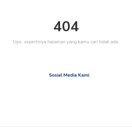
404
Ups, sepertinya halaman yang kamu cari tidak ada.
Sosial Media Kami