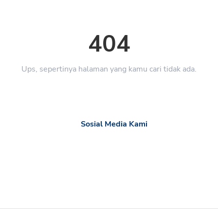
404
Ups, sepertinya halaman yang kamu cari tidak ada.
Sosial Media Kami