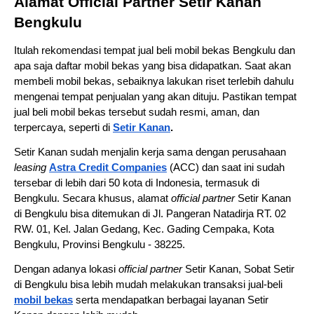
Alamat Official Partner Setir Kanan 
Bengkulu
Itulah rekomendasi tempat jual beli mobil bekas Bengkulu dan 
apa saja daftar mobil bekas yang bisa didapatkan. Saat akan 
membeli mobil bekas, sebaiknya lakukan riset terlebih dahulu 
mengenai tempat penjualan yang akan dituju. Pastikan tempat 
jual beli mobil bekas tersebut sudah resmi, aman, dan 
terpercaya, seperti di 
Setir Kanan
.
Setir Kanan sudah menjalin kerja sama dengan perusahaan 
leasing 
Astra Credit Companies
(ACC) dan saat ini sudah 
tersebar di lebih dari 50 kota di Indonesia, termasuk di 
Bengkulu. Secara khusus, alamat 
official partner 
Setir Kanan 
di Bengkulu bisa ditemukan di Jl. Pangeran Natadirja RT. 02 
RW. 01, Kel. Jalan Gedang, Kec. Gading Cempaka, Kota 
Bengkulu, Provinsi Bengkulu - 38225.
Dengan adanya lokasi 
official partner 
Setir Kanan, Sobat Setir 
di Bengkulu bisa lebih mudah melakukan transaksi jual-beli 
mobil bekas
serta mendapatkan berbagai layanan Setir 