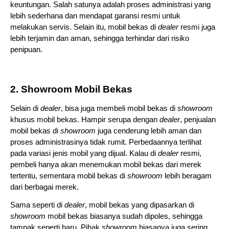
keuntungan. Salah satunya adalah proses administrasi yang 
lebih sederhana dan mendapat garansi resmi untuk 
melakukan servis. Selain itu, mobil bekas di 
dealer 
resmi juga 
lebih terjamin dan aman, sehingga terhindar dari risiko 
penipuan.
2. Showroom Mobil Bekas
Selain di 
dealer
, bisa juga membeli mobil bekas di 
showroom 
khusus mobil bekas. Hampir serupa dengan 
dealer
, penjualan 
mobil bekas di 
showroom 
juga cenderung lebih aman dan 
proses administrasinya tidak rumit. Perbedaannya terlihat 
pada variasi jenis mobil yang dijual. Kalau di 
dealer 
resmi, 
pembeli hanya akan menemukan mobil bekas dari merek 
tertentu, sementara mobil bekas di 
showroom 
lebih beragam 
dari berbagai merek.
Sama seperti di 
dealer
, mobil bekas yang dipasarkan di 
showroom 
mobil bekas biasanya sudah dipoles, sehingga 
tampak seperti baru. Pihak 
showroom 
biasanya juga sering 