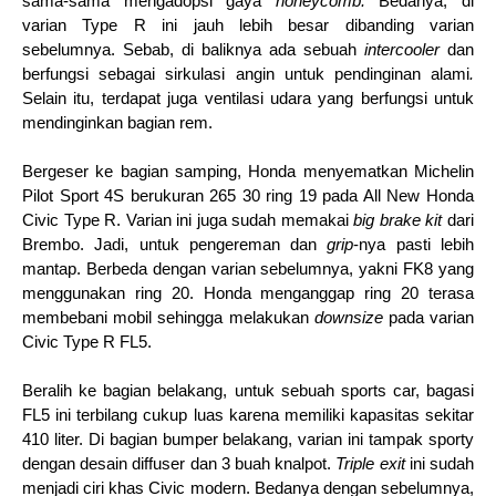
sama-sama mengadopsi gaya 
honeycomb. 
Bedanya, di 
varian Type R ini jauh lebih besar dibanding varian 
sebelumnya. Sebab, di baliknya ada sebuah 
intercooler 
dan 
berfungsi sebagai sirkulasi angin untuk pendinginan alami
. 
Selain itu, terdapat juga ventilasi udara yang berfungsi untuk 
mendinginkan bagian rem.
Bergeser ke bagian samping, Honda menyematkan Michelin 
Pilot Sport 4S berukuran 265 30 ring 19 pada All New Honda 
Civic Type R. Varian ini juga sudah memakai 
big brake kit 
dari 
Brembo. Jadi, untuk pengereman dan 
grip
-nya pasti lebih 
mantap. 
Berbeda dengan varian sebelumnya, yakni FK8 yang 
menggunakan ring 20. Honda menganggap ring 20 terasa 
membebani mobil sehingga melakukan 
downsize 
pada varian 
Civic Type R FL5.
Beralih ke bagian belakang, untuk sebuah sports car, bagasi 
FL5 ini terbilang cukup luas karena memiliki kapasitas sekitar 
410 liter. Di bagian bumper belakang, varian ini tampak sporty 
dengan desain diffuser dan 3 buah knalpot. 
Triple exit 
ini sudah 
menjadi ciri khas Civic modern. Bedanya dengan sebelumnya, 