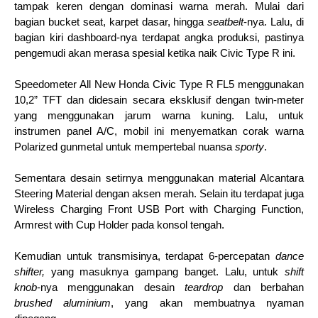
tampak keren dengan dominasi warna merah. Mulai dari 
bagian bucket seat, karpet dasar, hingga 
seatbelt
-nya. Lalu, di 
bagian kiri dashboard-nya terdapat angka produksi, pastinya 
pengemudi akan merasa spesial ketika naik Civic Type R ini.
Speedometer All New Honda Civic Type R FL5 menggunakan 
10,2” TFT dan didesain secara eksklusif dengan twin-meter 
yang menggunakan jarum warna kuning. Lalu, untuk 
instrumen panel A/C, mobil ini menyematkan corak warna 
Polarized gunmetal untuk mempertebal nuansa 
sporty
.
Sementara desain setirnya menggunakan material Alcantara 
Steering Material dengan aksen merah. Selain itu terdapat juga 
Wireless Charging Front USB Port with Charging Function, 
Armrest with Cup Holder pada konsol tengah.
Kemudian untuk transmisinya, terdapat 6-percepatan 
dance 
shifter, 
yang masuknya gampang banget. Lalu, untuk 
shift 
knob
-nya menggunakan desain 
teardrop 
dan berbahan 
brushed aluminium
, yang akan membuatnya nyaman 