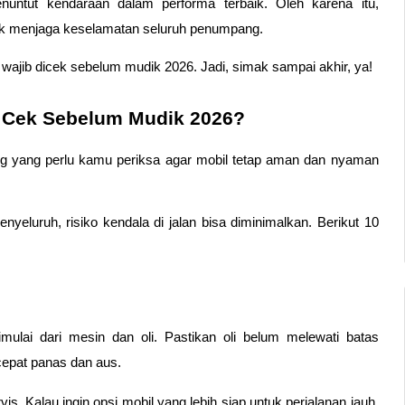
nuntut kendaraan dalam performa terbaik. Oleh karena itu, 
uk menjaga keselamatan seluruh penumpang.
wajib dicek sebelum mudik 2026. Jadi, simak sampai akhir, ya!
i Cek Sebelum Mudik 2026?
ng yang perlu kamu periksa agar mobil tetap aman dan nyaman 
luruh, risiko kendala di jalan bisa diminimalkan. Berikut 10 
ulai dari mesin dan oli. Pastikan oli belum melewati batas 
cepat panas dan aus.
s. Kalau ingin opsi mobil yang lebih siap untuk perjalanan jauh, 