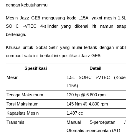
dengan kebutuhanmu.  
Mesin Jazz GE8 mengusung kode L15A, yakni mesin 1.5L 
SOHC i-VTEC 4-silinder yang dikenal irit namun tetap 
bertenaga.  
Khusus untuk Sobat Setir yang mulai tertarik dengan mobil 
compact satu ini, berikut ini spesifikasi Jazz GE8:  
Spesifikasi 
Detail 
Mesin 
1.5L SOHC i-VTEC (Kode 
L15A) 
Tenaga Maksimum 
120 hp @ 6.600 rpm 
Torsi Maksimum 
145 Nm @ 4.800 rpm 
Kapasitas Mesin 
1.497 cc 
Transmisi 
Manual 5-percepatan / 
Otomatis 5-percepatan (AT) 