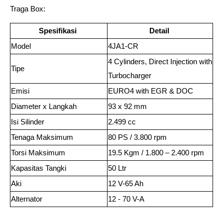
Traga Box: 
Spesifikasi
Detail
Model 
4JA1-CR 
4 Cylinders, Direct Injection with 
Tipe 
Turbocharger 
Emisi 
EURO4 with EGR & DOC 
Diameter x Langkah 
93 x 92 mm 
Isi Silinder 
2.499 cc 
Tenaga Maksimum 
80 PS / 3.800 rpm 
Torsi Maksimum 
19.5 Kgm / 1.800 – 2.400 rpm 
Kapasitas Tangki 
50 Ltr 
Aki 
12 V-65 Ah 
Alternator 
12 - 70 V-A 