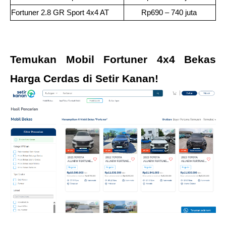
Fortuner 2.8 GR Sport 4x4 AT 
Rp690 – 740 juta 
Temukan Mobil Fortuner 4x4 Bekas 
Harga Cerdas di Setir Kanan!