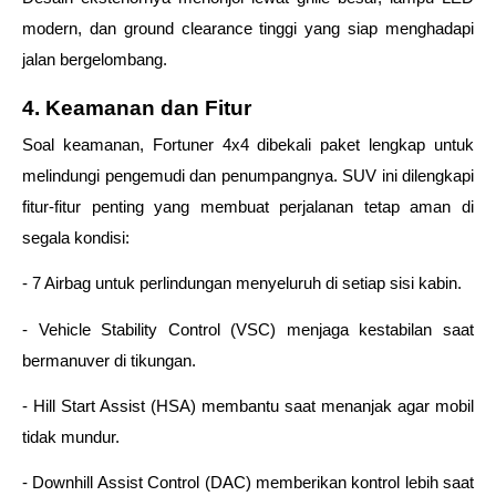
modern, dan ground clearance tinggi yang siap menghadapi 
jalan bergelombang.  
4. Keamanan dan Fitur 
Soal keamanan, Fortuner 4x4 dibekali paket lengkap untuk 
melindungi pengemudi dan penumpangnya. SUV ini dilengkapi 
fitur-fitur penting yang membuat perjalanan tetap aman di 
segala kondisi: 
- 7 Airbag untuk perlindungan menyeluruh di setiap sisi kabin. 
- Vehicle Stability Control (VSC) menjaga kestabilan saat 
bermanuver di tikungan. 
- Hill Start Assist (HSA) membantu saat menanjak agar mobil 
tidak mundur. 
- Downhill Assist Control (DAC) memberikan kontrol lebih saat 