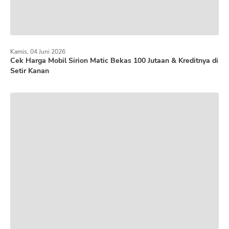
Kamis, 04 Juni 2026
Cek Harga Mobil Sirion Matic Bekas 100 Jutaan & Kreditnya di
Setir Kanan