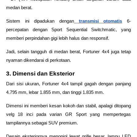
medan berat. 
Sistem ini dipadukan dengan
 transmisi otomatis
 6-
percepatan dengan Sport Sequential Switchmatic, yang 
memberi perpindahan gigi lebih halus dan responsif. 
Jadi, selain tangguh di medan berat, Fortuner 4x4 juga tetap 
nyaman dikendarai di perkotaan. 
3. Dimensi dan Eksterior 
Dari sisi ukuran, Fortuner 4x4 tampil gagah dengan panjang 
4.795 mm, lebar 1.855 mm, dan tinggi 1.835 mm.  
Dimensi ini memberi kesan kokoh dan stabil, apalagi ditopang 
velg 18 inci pada varian GR Sport yang mempertegas 
tampilannya sebagai SUV premium.  
Desain eksteriornya menonjol lewat grille besar, lampu LED 