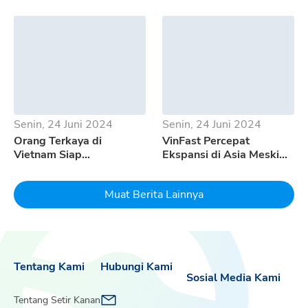
Saja Kelebihannya?
Kekurangan GWM Tank
500
Senin, 24 Juni 2024
Senin, 24 Juni 2024
Orang Terkaya di
VinFast Percepat
Vietnam Siap
Ekspansi di Asia Meski
Mempertaruhkan Seluruh
Pertumbuhan EV
Uangnya Untuk EV
Melambat
Muat Berita Lainnya
Dream
Tentang Kami
Hubungi Kami
Sosial Media Kami
Tentang Setir Kanan