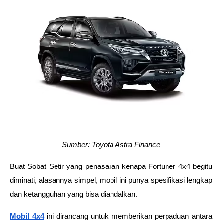
Sumber: Toyota Astra Finance
Buat Sobat Setir yang penasaran kenapa Fortuner 4x4 begitu 
diminati, alasannya simpel, mobil ini punya spesifikasi lengkap 
dan ketangguhan yang bisa diandalkan.
Mobil 4x4
 ini dirancang untuk memberikan perpaduan antara 