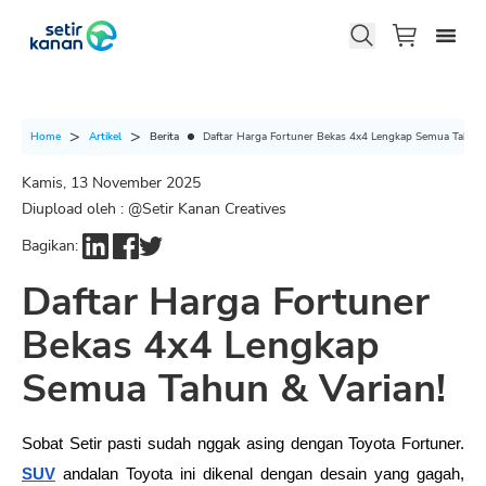
Berita
Daftar Harga Fortuner Bekas 4x4 Lengkap Semua Tahun 
Home
Artikel
Kamis, 13 November 2025
Diupload oleh : @
Setir Kanan Creatives
Bagikan:
Daftar Harga Fortuner
Bekas 4x4 Lengkap
Semua Tahun & Varian!
Sobat Setir pasti sudah nggak asing dengan Toyota Fortuner. 
SUV
 andalan Toyota ini dikenal dengan desain yang gagah, 