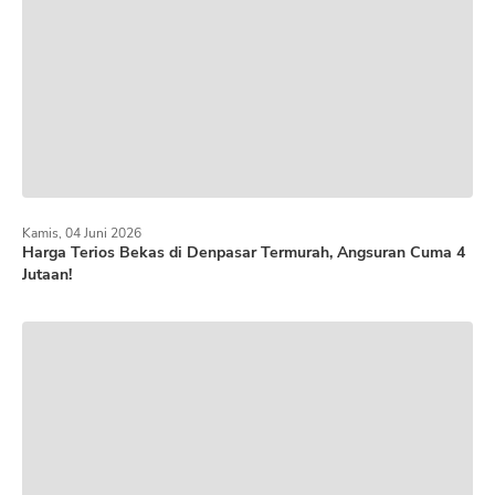
Kamis, 04 Juni 2026
Harga Terios Bekas di Denpasar Termurah, Angsuran Cuma 4
Jutaan!