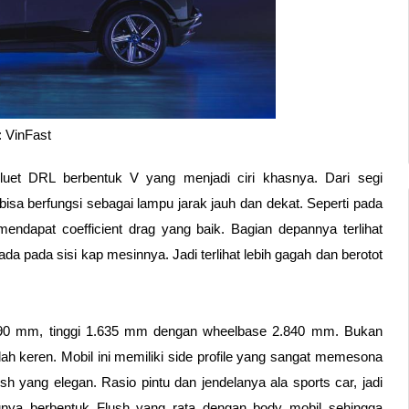
 VinFast
iluet DRL berbentuk V yang menjadi ciri khasnya. Dari segi 
isa berfungsi sebagai lampu jarak jauh dan dekat. Seperti pada 
k mendapat coefficient drag yang baik. Bagian depannya terlihat 
pada sisi kap mesinnya. Jadi terlihat lebih gagah dan berotot 
1.890 mm, tinggi 1.635 mm dengan wheelbase 2.840 mm. Bukan 
ah keren. Mobil ini memiliki side profile yang sangat memesona 
 yang elegan. Rasio pintu dan jendelanya ala sports car, jadi 
intunya berbentuk Flush yang rata dengan body mobil sehingga 