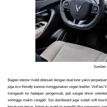
Sumber 
Bagian interior mobil didesain dengan dual tone yakni perpaduan 
juga eco friendly karena menggunakan vegan leather. VinFast VF
mengarah ke hadapan pengemudi, jadi sangat driver oriente
sehingga makin canggih. Sisi dashboard juga sudah soft touch
berukuran besar. Selain itu mobil ini memiliki fitur panoramic roo