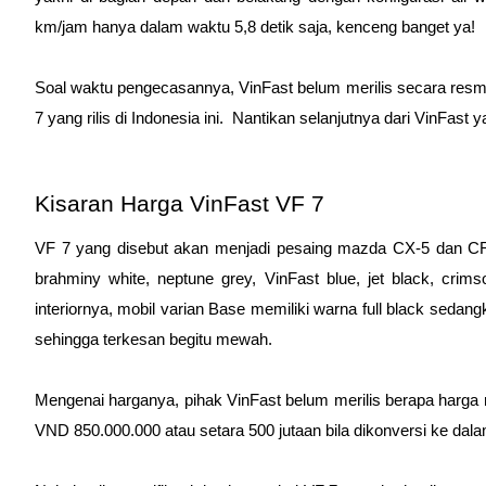
km/jam hanya dalam waktu 5,8 detik saja, kenceng banget ya!
Soal waktu pengecasannya, VinFast belum merilis secara resm
7 yang rilis di Indonesia ini.  Nantikan selanjutnya dari VinFast y
Kisaran Harga VinFast VF 7
VF 7 yang disebut akan menjadi pesaing mazda CX-5 dan CR-V 
brahminy white, neptune grey, VinFast blue, jet black, cri
interiornya, mobil varian Base memiliki warna full black sedan
sehingga terkesan begitu mewah. 
Mengenai harganya, pihak VinFast belum merilis berapa harga r
VND 850.000.000 atau setara 500 jutaan bila dikonversi ke dala