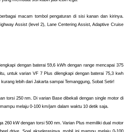
 berbagai macam tombol pengaturan di sisi kanan dan kirinya. 
ghway Assist (level 2), Lane Centering Assist, Adaptive Cruise 
dilengkapi dengan baterai 59,6 kWh dengan range mencapai 375 
u, untuk varian VF 7 Plus dilengkapi dengan baterai 75,3 kwh 
rang lebih dari Jakarta sampai Temanggung, Sobat Setir!
 torsi 250 nm. Di varian Base dibekali dengan single motor di 
se mampu melaju 0-100 km/jam dalam waktu 10 detik saja.
 260 kW dengan torsi 500 nm. Varian Plus memiliki dual motor 
heel drive. Soal akselerasinya, mobil ini mampu melaju 0-100 