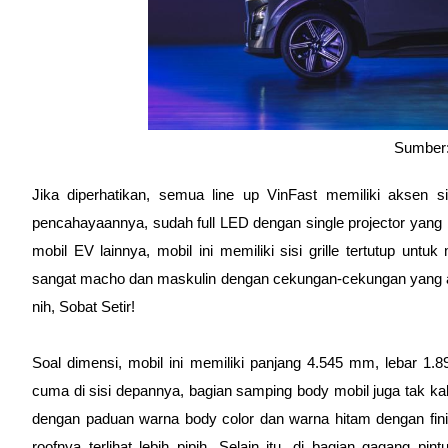
Sumber:
Jika diperhatikan, semua line up VinFast memiliki aksen s
pencahayaannya, sudah full LED dengan single projector yang b
mobil EV lainnya, mobil ini memiliki sisi grille tertutup untu
sangat macho dan maskulin dengan cekungan-cekungan yang ada 
nih, Sobat Setir!
Soal dimensi, mobil ini memiliki panjang 4.545 mm, lebar 
cuma di sisi depannya, bagian samping body mobil juga tak kal
dengan paduan warna body color dan warna hitam dengan finish
roofnya terlihat lebih pipih. Selain itu, di bagian gagang p