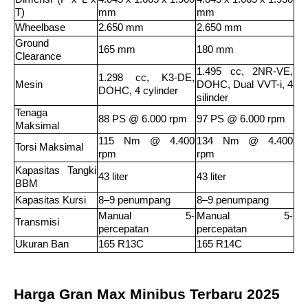
T) 
mm 
mm 
Wheelbase 
2.650 mm 
2.650 mm 
Ground 
165 mm 
180 mm 
Clearance 
1.495 cc, 2NR-VE, 
1.298 cc, K3-DE, 
Mesin 
DOHC, Dual VVT-i, 4 
DOHC, 4 cylinder 
silinder 
Tenaga 
88 PS @ 6.000 rpm 
97 PS @ 6.000 rpm 
Maksimal 
115 Nm @ 4.400 
134 Nm @ 4.400 
Torsi Maksimal 
rpm 
rpm 
Kapasitas Tangki 
43 liter 
43 liter 
BBM 
Kapasitas Kursi 
8–9 penumpang 
8–9 penumpang 
Manual 5-
Manual 5-
Transmisi 
percepatan 
percepatan 
Ukuran Ban 
165 R13C 
165 R14C 
Harga Gran Max Minibus Terbaru 2025 