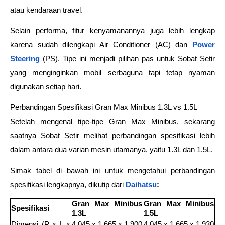
atau kendaraan travel.  
Selain performa, fitur kenyamanannya juga lebih lengkap 
karena sudah dilengkapi Air Conditioner (AC) dan 
Power 
Steering
 (PS). Tipe ini menjadi pilihan pas untuk Sobat Setir 
yang menginginkan mobil serbaguna tapi tetap nyaman 
digunakan setiap hari. 
Perbandingan Spesifikasi Gran Max Minibus 1.3L vs 1.5L  
Setelah mengenal tipe-tipe Gran Max Minibus, sekarang 
saatnya Sobat Setir melihat perbandingan spesifikasi lebih 
dalam antara dua varian mesin utamanya, yaitu 1.3L dan 1.5L. 
Simak tabel di bawah ini untuk mengetahui perbandingan 
spesifikasi lengkapnya, dikutip dari 
Daihatsu
: 
Gran Max Minibus 
Gran Max Minibus 
Spesifikasi 
1.3L 
1.5L 
Dimensi (P x L x 
4.045 x 1.665 x 1.900 
4.045 x 1.665 x 1.930 