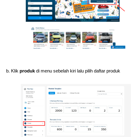
b. Klik 
produk
 di menu sebelah kiri lalu pilih daftar produk