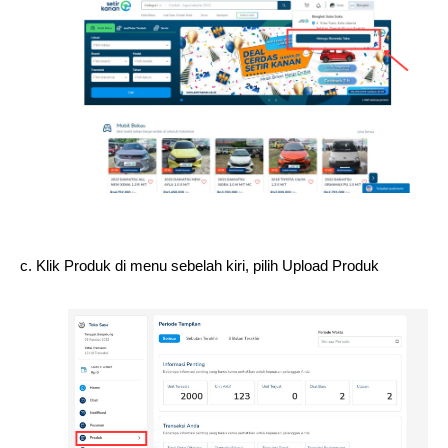
c. Klik Produk di menu sebelah kiri, pilih Upload Produk 