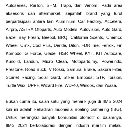
Autoseries, RaiTon, SHM, Trapo, dan Venom. Pada area 
aksesoris dan aftermarket, sejumlah brand yang turut 
berpartisipasi antara lain Aluminium Car Factory, Accelera, 
Airpro, ASTRA Otoparts, Auto Models, Autovision, Auto Gard, 
Baze, Bay Fresh, Beebot, BRQ, California Scents, Chemco 
Wheel, Clinx, Cool Plus, Deride, Diton, FDR Tire, Ferrox, Fin 
Komodo, G Force, Glade, HSR Wheel, KYT, KIT Autocare, 
Kuno.id, Landun, Micro Clean, Motoparts.my, Powerindo, 
Prestone, Road Buck, V Rossi, Samurai Brake, Sakura Filter, 
Scarlet Racing, Solar Gard, Stiker Emboss, STP, Torsion, 
Turtle Wax, UPPF, Wizard Fire, WD-40, Wincos, dan Yuasa. 
Bukan cuma itu, salah satu yang menarik juga di IIMS 2024 
kali ini adalah kehadiran Indonesia Boating Gathering (IBG). 
Untuk merangkul banyak komunitas otomotif di dalamnya, 
IIMS 2024 berkolaborasi dengan industri maritim melalui 