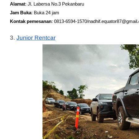
Alamat
: Jl. Labersa No.3 Pekanbaru
Jam Buka
: Buka 24 jam
Kontak pemesanan
: 0813-6594-1570/nadhif.equator87@gmail
3. 
Junior Rentcar