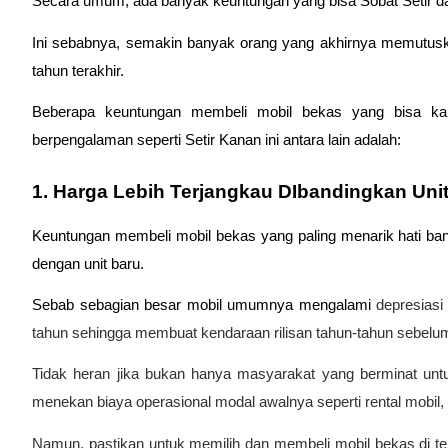
Secara umum, ada banyak keuntungan yang bisa Sobat Setir d
Ini sebabnya, semakin banyak orang yang akhirnya memutuskan
tahun terakhir. 
Beberapa keuntungan membeli mobil bekas yang bisa ka
berpengalaman seperti Setir Kanan ini antara lain adalah:
1. Harga Lebih Terjangkau DIbandingkan Uni
Keuntungan membeli mobil bekas yang paling menarik hati ban
dengan unit baru.  
Sebab sebagian besar mobil umumnya mengalami 
depresiasi
tahun sehingga membuat kendaraan rilisan tahun-tahun sebelumn
Tidak heran jika bukan hanya masyarakat yang berminat unt
menekan biaya operasional modal awalnya seperti rental mobil, 
Namun, pastikan untuk memilih dan membeli mobil bekas di tem