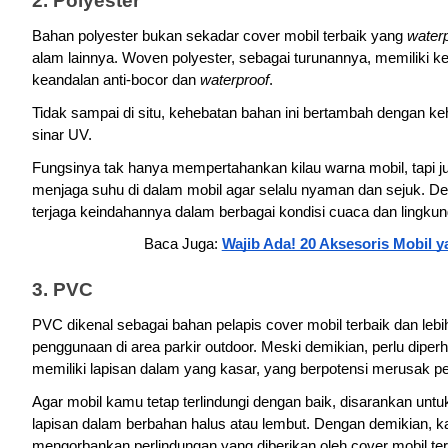
2. Polyester
Bahan polyester bukan sekadar cover mobil terbaik yang 
water
alam lainnya. Woven polyester, sebagai turunannya, memiliki ke
keandalan anti-bocor dan 
waterproof
.
Tidak sampai di situ, kehebatan bahan ini bertambah dengan keha
sinar UV.
Fungsinya tak hanya mempertahankan kilau warna mobil, tapi ju
menjaga suhu di dalam mobil agar selalu nyaman dan sejuk. Deng
terjaga keindahannya dalam berbagai kondisi cuaca dan lingkun
Baca Juga: 
Wajib Ada! 20 Aksesoris Mobil
3. PVC
PVC dikenal sebagai bahan pelapis cover mobil terbaik dan lebi
penggunaan di area parkir outdoor. Meski demikian, perlu dipe
memiliki lapisan dalam yang kasar, yang berpotensi merusak pe
Agar mobil kamu tetap terlindungi dengan baik, disarankan unt
lapisan dalam berbahan halus atau lembut. Dengan demikian, k
mengorbankan perlindungan yang diberikan oleh cover mobil ter