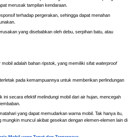
dapat merusak tampilan kendaraan.
esponsif terhadap pergerakan, sehingga dapat menahan 
unakan. 
erusakan yang disebabkan oleh debu, serpihan batu, atau 
obil adalah bahan ripstok, yang memiliki sifat 
waterproof 
ni terletak pada kemampuannya untuk memberikan perlindungan 
k ini secara efektif melindungi mobil dari air hujan, mencegah 
elembaban. 
 matahari yang dapat memudarkan warna mobil. Tak hanya itu, 
g mungkin muncul akibat gesekan dengan elemen-elemen lain di 
ris Mobil yang Tepat dan Terpercaya