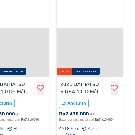
Include Insurance
DP 0%
Include Insurance
 DAIHATSU
2021 DAIHATSU
1.0 D+ M/T
SIGRA 1.0 D M/T
gsuran
2x Angsuran
30.000
Rp
2.430.000
/bln
/bln
ama mulai dari
Rp
7.910.000
Bayar pertama mulai dari
Rp
7.910.000
65
km
Manual
58.207
km
Manual