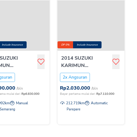
Include Insurance
DP 0%
Include Insurance
 SUZUKI
2014 SUZUKI
MUN
KARIMUN
0WGNR GL MT
T:1.0WGNRGS AGS
gsuran
2x Angsuran
90.000
Rp
2.030.000
/bln
/bln
ama mulai dari
Rp
6.830.000
Bayar pertama mulai dari
Rp
7.110.000
992
km
Manual
212.719
km
Automatic
 Semarang
Parepare