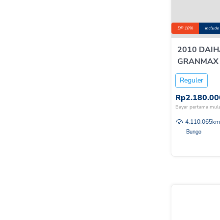
DP 10%
Include
2010 DAI
GRANMAX M
M/T
Reguler
Rp
2.180.00
Bayar pertama mula
4.110.065
km
Bungo