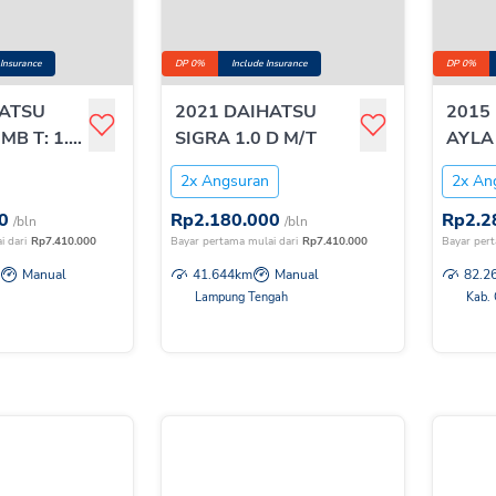
 Insurance
DP 0%
Include Insurance
DP 0%
HATSU
2021 DAIHATSU
2015
B T: 1.3
SIGRA 1.0 D M/T
AYLA 
2x Angsuran
2x An
0
Rp
2.180.000
Rp
2.2
/bln
/bln
i dari
Rp
7.410.000
Bayar pertama mulai dari
Rp
7.410.000
Bayar pert
Manual
41.644
km
Manual
82.2
Lampung Tengah
Kab. 