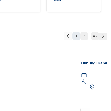
ng
Banjar
1
2
...
42
Hubungi Kami