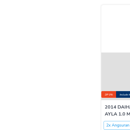
DP 0%
Include 
2014 DAI
AYLA 1.0 
2x Angsuran