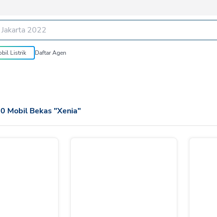
bil Listrik
Daftar Agen
70
Mobil Bekas
"
Xenia
"