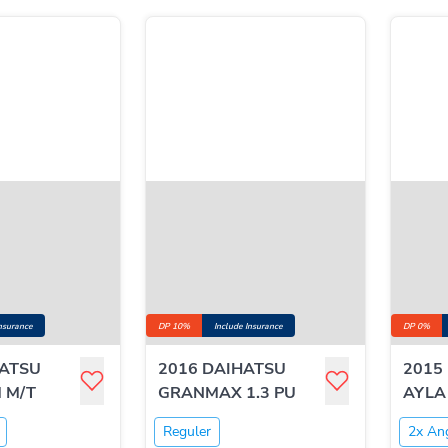
Insurance
DP 10%
Include Insurance
DP 0%
HATSU
2016 DAIHATSU
2015
M M/T
GRANMAX 1.3 PU
AYLA 
Reguler
2x An