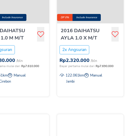
Include Insurance
DP 0%
Include Insurance
 DAIHATSU
2016 DAIHATSU
1.0 M M/T
AYLA 1.0 X M/T
gsuran
2x Angsuran
80.000
Rp
2.320.000
/bln
/bln
ama mulai dari
Rp
7.610.000
Bayar pertama mulai dari
Rp
7.690.000
61
km
Manual
122.061
km
Manual
Cirebon
Jambi