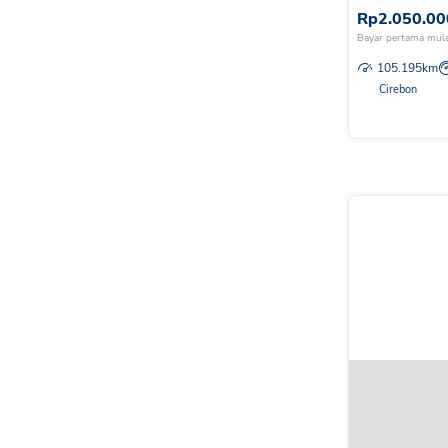
Rp
2.050.00
Bayar pertama mula
105.195
km
Cirebon