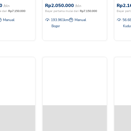
0
Rp
2.050.000
Rp
2.1
/bln
/bln
i dari
Rp
7.150.000
Bayar pertama mulai dari
Rp
7.150.000
Bayar pert
Manual
193.961
km
Manual
56.6
Bogor
Kudu