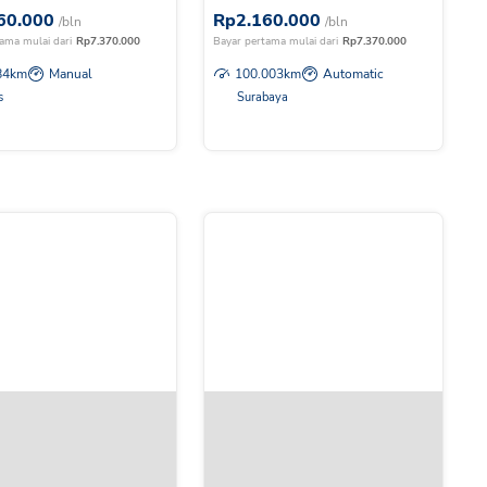
60.000
Rp
2.160.000
/bln
/bln
ama mulai dari
Rp
7.370.000
Bayar pertama mulai dari
Rp
7.370.000
84
km
Manual
100.003
km
Automatic
s
Surabaya