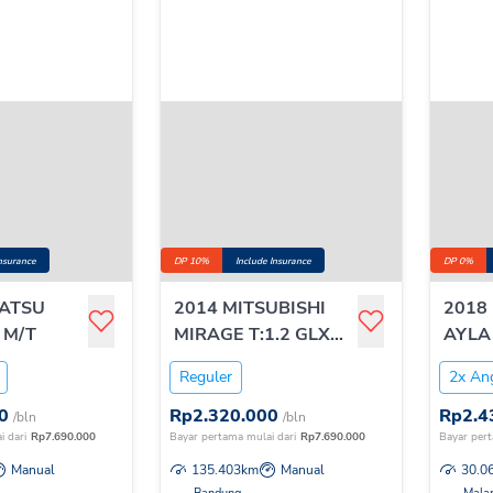
Insurance
DP 10%
Include Insurance
DP 0%
HATSU
2014 MITSUBISHI
2018
 M/T
MIRAGE T:1.2 GLX
AYLA 
M/T
NEW
Reguler
2x An
0
Rp
2.320.000
Rp
2.4
/bln
/bln
i dari
Rp
7.690.000
Bayar pertama mulai dari
Rp
7.690.000
Bayar pert
Manual
135.403
km
Manual
30.0