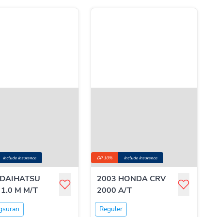
Include Insurance
DP 10%
Include Insurance
 DAIHATSU
2003 HONDA CRV
1.0 M M/T
2000 A/T
gsuran
Reguler