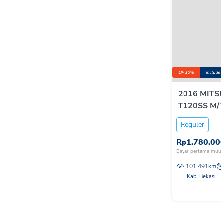
DP 10%
Include
2016 MITS
T120SS M/T
Reguler
Rp
1.780.00
Bayar pertama mula
101.491
km
Kab. Bekasi