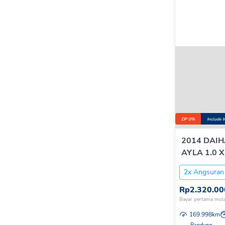
DP 0%
Include 
2014 DAI
AYLA 1.0 X
2x Angsuran
Rp
2.320.00
Bayar pertama mula
169.998
km