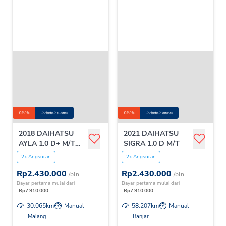
DP 0%
Include Insurance
DP 0%
Include Insurance
2018 DAIHATSU
2021 DAIHATSU
AYLA 1.0 D+ M/T
SIGRA 1.0 D M/T
NEW
2x Angsuran
2x Angsuran
Rp
2.430.000
Rp
2.430.000
/bln
/bln
Bayar pertama mulai dari
Bayar pertama mulai dari
Rp
7.910.000
Rp
7.910.000
30.065
km
Manual
58.207
km
Manual
Malang
Banjar