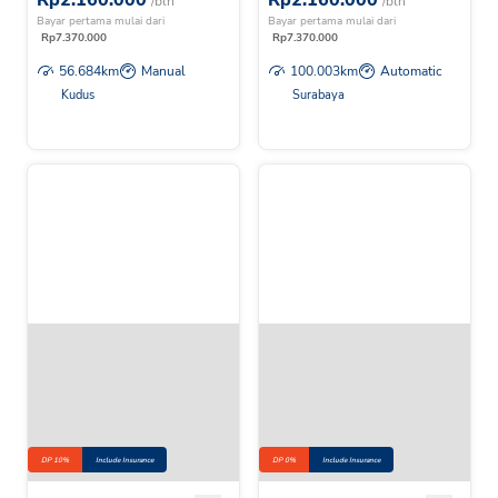
Rp
2.160.000
Rp
2.160.000
/bln
/bln
Bayar pertama mulai dari
Bayar pertama mulai dari
Rp
7.370.000
Rp
7.370.000
56.684
km
Manual
100.003
km
Automatic
Kudus
Surabaya
DP 10%
Include Insurance
DP 0%
Include Insurance