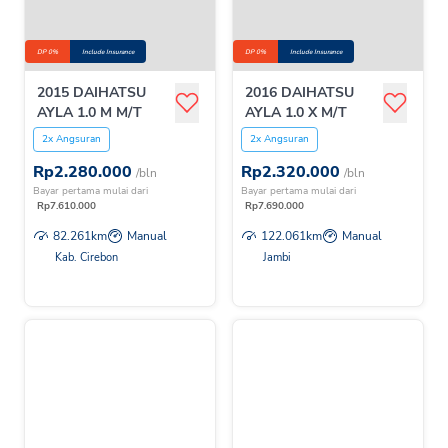
DP 0%
Include Insurance
DP 0%
Include Insurance
2015 DAIHATSU
2016 DAIHATSU
AYLA 1.0 M M/T
AYLA 1.0 X M/T
2x Angsuran
2x Angsuran
Rp
2.280.000
Rp
2.320.000
/bln
/bln
Bayar pertama mulai dari
Bayar pertama mulai dari
Rp
7.610.000
Rp
7.690.000
82.261
km
Manual
122.061
km
Manual
Kab. Cirebon
Jambi