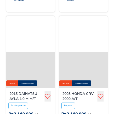
DP 0%
Include Insurance
DP 10%
Include Insurance
2015 DAIHATSU
2003 HONDA CRV
AYLA 1.0 M M/T
2000 A/T
2x Angsuran
Reguler