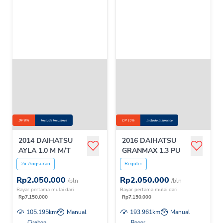
DP 0%
Include Insurance
DP 10%
Include Insurance
2014 DAIHATSU
2016 DAIHATSU
AYLA 1.0 M M/T
GRANMAX 1.3 PU
2x Angsuran
Reguler
Rp
2.050.000
Rp
2.050.000
/bln
/bln
Bayar pertama mulai dari
Bayar pertama mulai dari
Rp
7.150.000
Rp
7.150.000
105.195
km
Manual
193.961
km
Manual
Cirebon
Bogor