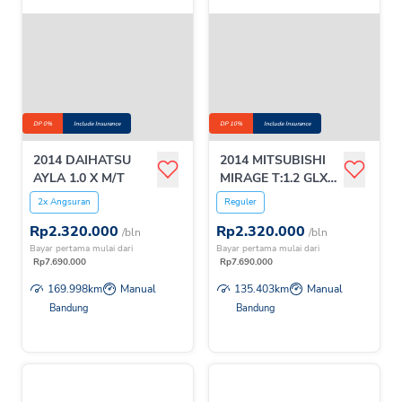
DP 0%
Include Insurance
DP 10%
Include Insurance
2014 DAIHATSU
2014 MITSUBISHI
AYLA 1.0 X M/T
MIRAGE T:1.2 GLX
M/T
2x Angsuran
Reguler
Rp
2.320.000
Rp
2.320.000
/bln
/bln
Bayar pertama mulai dari
Bayar pertama mulai dari
Rp
7.690.000
Rp
7.690.000
169.998
km
Manual
135.403
km
Manual
Bandung
Bandung