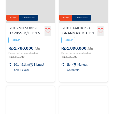
DP 10%
Include Insurance
DP 10%
Include Insurance
2016 MITSUBISHI
2010 DAIHATSU
T120SS M/T T: 1.5
GRANMAX MB T: 1.3
PU
M/T
Reguler
Reguler
Rp
1.780.000
Rp
1.890.000
/bln
/bln
Bayar pertama mulai dari
Bayar pertama mulai dari
Rp
6.610.000
Rp
6.830.000
101.491
km
Manual
1
km
Manual
Kab. Bekasi
Gorontalo