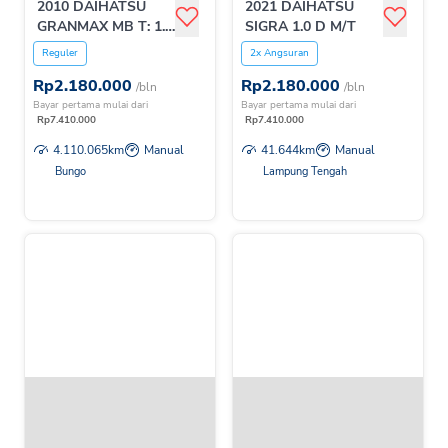
2010 DAIHATSU
2021 DAIHATSU
GRANMAX MB T: 1.3
SIGRA 1.0 D M/T
M/T
Reguler
2x Angsuran
Rp
2.180.000
Rp
2.180.000
/bln
/bln
Bayar pertama mulai dari
Bayar pertama mulai dari
Rp
7.410.000
Rp
7.410.000
4.110.065
km
Manual
41.644
km
Manual
Bungo
Lampung Tengah