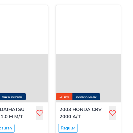
Include Insurance
DP 10%
Include Insurance
 DAIHATSU
2003 HONDA CRV
1.0 M M/T
2000 A/T
gsuran
Reguler