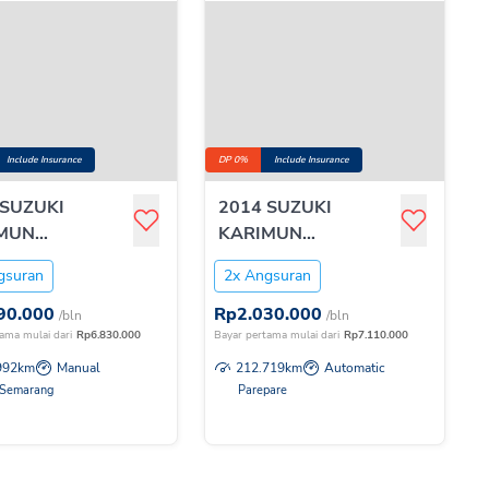
Include Insurance
DP 0%
Include Insurance
 SUZUKI
2014 SUZUKI
MUN
KARIMUN
0WGNR GL MT
T:1.0WGNRGS AGS
gsuran
2x Angsuran
90.000
Rp
2.030.000
/bln
/bln
ama mulai dari
Rp
6.830.000
Bayar pertama mulai dari
Rp
7.110.000
992
km
Manual
212.719
km
Automatic
 Semarang
Parepare