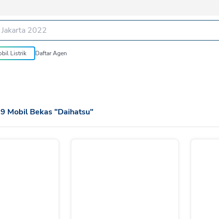
bil Listrik
Daftar Agen
19
Mobil Bekas
"
Daihatsu
"