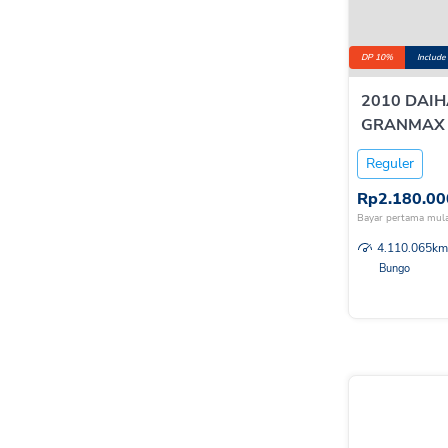
DP 10%
Include
2010 DAI
GRANMAX M
M/T
Reguler
Rp
2.180.00
Bayar pertama mula
4.110.065
km
Bungo