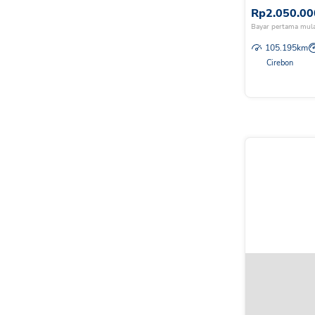
Rp
2.050.00
Bayar pertama mula
105.195
km
Cirebon