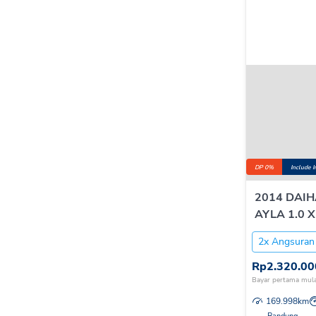
DP 0%
Include 
2014 DAI
AYLA 1.0 X
2x Angsuran
Rp
2.320.00
Bayar pertama mula
169.998
km