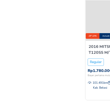
DP 10%
Include
2016 MITS
T120SS M/T
Reguler
Rp
1.780.00
Bayar pertama mula
101.491
km
Kab. Bekasi