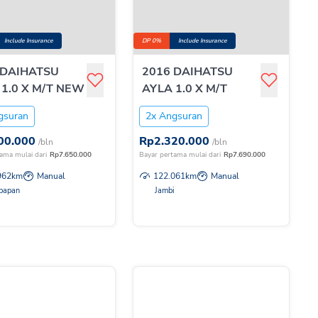
Include Insurance
DP 0%
Include Insurance
 DAIHATSU
2016 DAIHATSU
 1.0 X M/T NEW
AYLA 1.0 X M/T
gsuran
2x Angsuran
00.000
Rp
2.320.000
/bln
/bln
ama mulai dari
Rp
7.650.000
Bayar pertama mulai dari
Rp
7.690.000
962
km
Manual
122.061
km
Manual
kpapan
Jambi