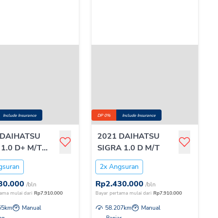
Include Insurance
DP 0%
Include Insurance
 DAIHATSU
2021 DAIHATSU
1.0 D+ M/T
SIGRA 1.0 D M/T
gsuran
2x Angsuran
30.000
Rp
2.430.000
/bln
/bln
ama mulai dari
Rp
7.910.000
Bayar pertama mulai dari
Rp
7.910.000
65
km
Manual
58.207
km
Manual