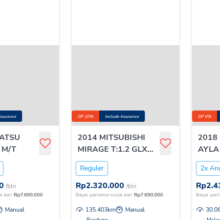
Insurance
DP 10%
Include Insurance
DP 0%
HATSU
2014 MITSUBISHI
2018
 M/T
MIRAGE T:1.2 GLX
AYLA 
M/T
NEW
Reguler
2x An
0
Rp
2.320.000
Rp
2.4
/bln
/bln
i dari
Rp
7.690.000
Bayar pertama mulai dari
Rp
7.690.000
Bayar pert
Manual
135.403
km
Manual
30.0