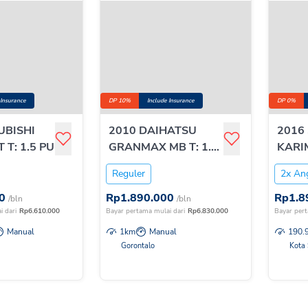
 Insurance
DP 10%
Include Insurance
DP 0%
UBISHI
2010 DAIHATSU
2016
 T: 1.5 PU
GRANMAX MB T: 1.3
KARI
M/T
T:1.
Reguler
2x An
0
Rp
1.890.000
Rp
1.8
/bln
/bln
i dari
Rp
6.610.000
Bayar pertama mulai dari
Rp
6.830.000
Bayar pert
Manual
1
km
Manual
190.
Gorontalo
Kota