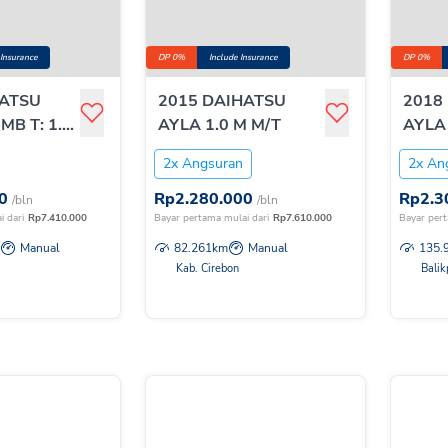
 Insurance
DP 0%
Include Insurance
DP 0%
HATSU
2015 DAIHATSU
2018
B T: 1.3
AYLA 1.0 M M/T
AYLA
2x Angsuran
2x An
0
Rp
2.280.000
Rp
2.3
/bln
/bln
i dari
Rp
7.410.000
Bayar pertama mulai dari
Rp
7.610.000
Bayar pert
Manual
82.261
km
Manual
135.
Kab. Cirebon
Bali