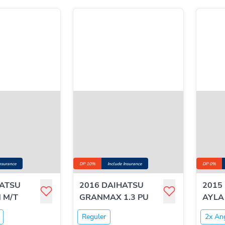
Insurance
DP 10%
Include Insurance
DP 0%
HATSU
2016 DAIHATSU
2015
M M/T
GRANMAX 1.3 PU
AYLA 
Reguler
2x An