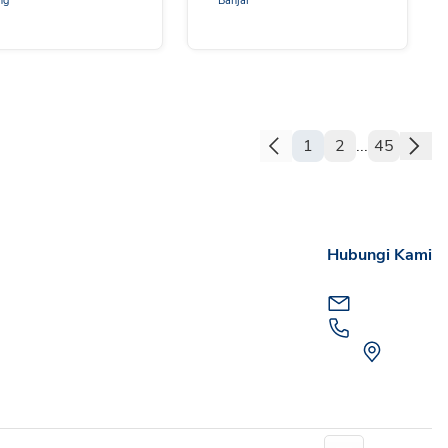
ng
Banjar
1
2
...
45
Hubungi Kami