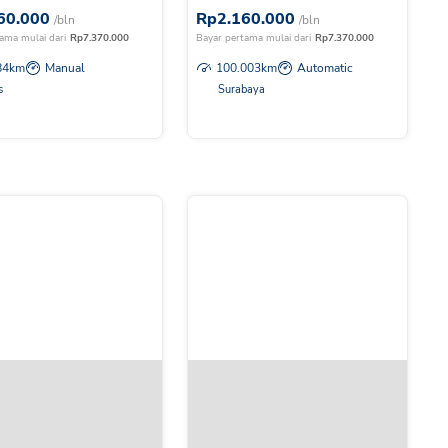
60.000
Rp
2.160.000
/bln
/bln
ama mulai dari
Rp
7.370.000
Bayar pertama mulai dari
Rp
7.370.000
84
km
Manual
100.003
km
Automatic
s
Surabaya