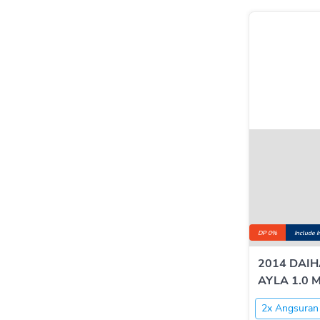
DP 0%
Include 
2014 DAI
AYLA 1.0 
2x Angsuran