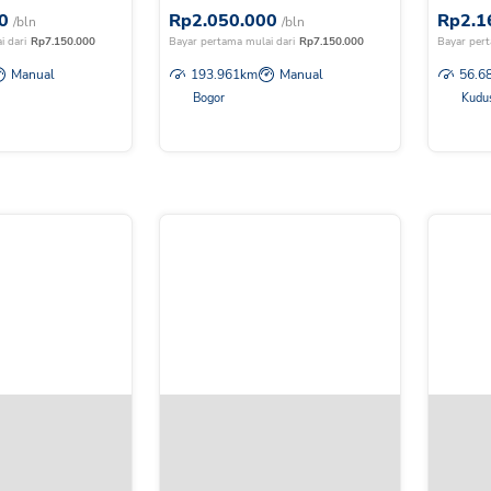
0
Rp
2.050.000
Rp
2.1
/bln
/bln
i dari
Rp
7.150.000
Bayar pertama mulai dari
Rp
7.150.000
Bayar pert
Manual
193.961
km
Manual
56.6
Bogor
Kudu